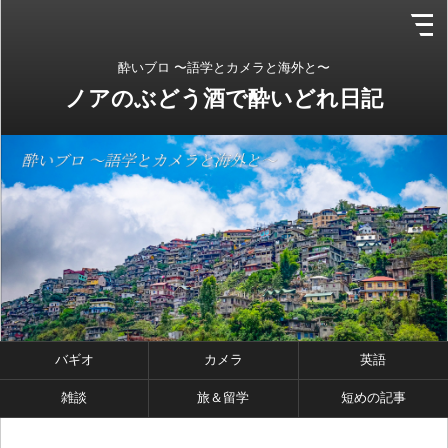
酔いブロ 〜語学とカメラと海外と〜
ノアのぶどう酒で酔いどれ日記
バギオ
カメラ
英語
雑談
旅＆留学
短めの記事