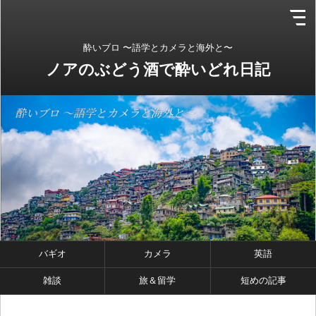
酔いブロ 〜語学とカメラと海外と〜
ノアのぶどう酒で酔いどれ日記
バギオ
カメラ
英語
雑談
旅＆留学
短めの記事