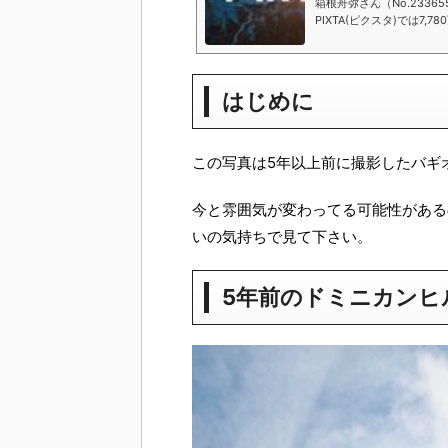
箱根舟弥さん（No.233
PIXTA(ピクスタ)では7
画像素材が550円から購
す。
はじめに
この写真は5年以上前に撮影したバギ
今と雰囲気が変わってる可能性がある
いの気持ちで見て下さい。
5年前のドミニカンヒ