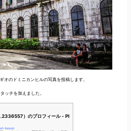
影したバギオのドミニカンヒルの写真を投稿します。
mでレタッチを加えました。
2336557）のプロフィール - PI
oah-baguio