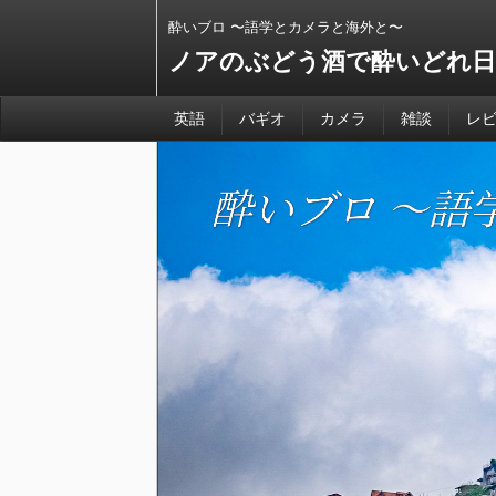
酔いブロ 〜語学とカメラと海外と〜
ノアのぶどう酒で酔いどれ日
英語
バギオ
カメラ
雑談
レ