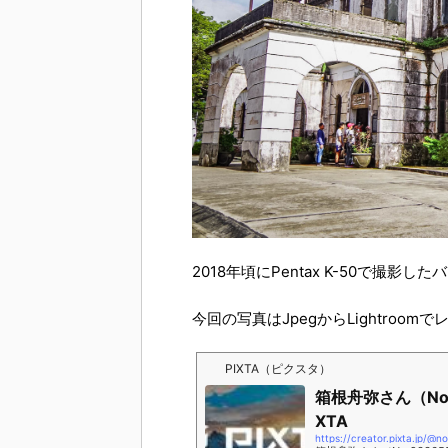
2018年頃にPentax K-50で撮
今回の写真はJpegからLightroo
PIXTA（ピクスタ）
箱根舟弥さん（No.
XTA
https://creator.pixta.jp/@n