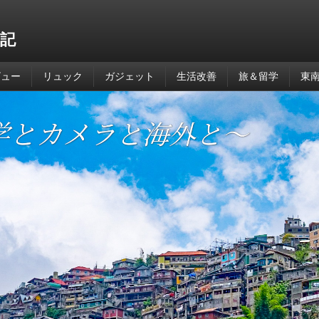
記
ビュー
リュック
ガジェット
生活改善
旅＆留学
東