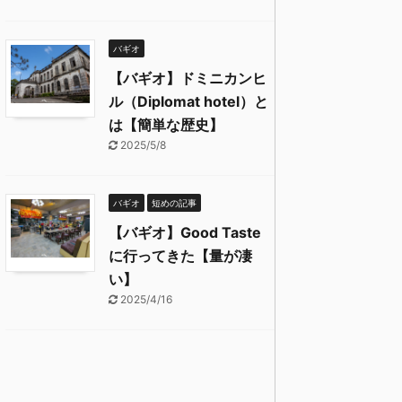
バギオ
【バギオ】ドミニカンヒ
ル（Diplomat hotel）と
は【簡単な歴史】
2025/5/8
バギオ
短めの記事
【バギオ】Good Taste
に行ってきた【量が凄
い】
2025/4/16