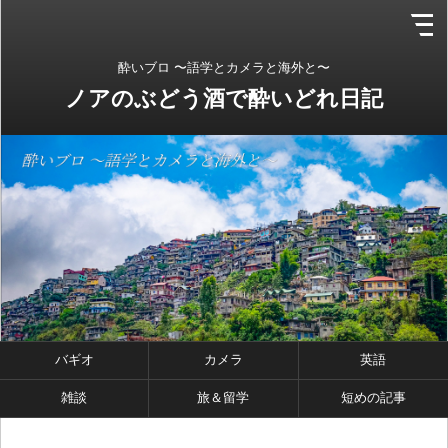
酔いブロ 〜語学とカメラと海外と〜
ノアのぶどう酒で酔いどれ日記
バギオ
カメラ
英語
雑談
旅＆留学
短めの記事