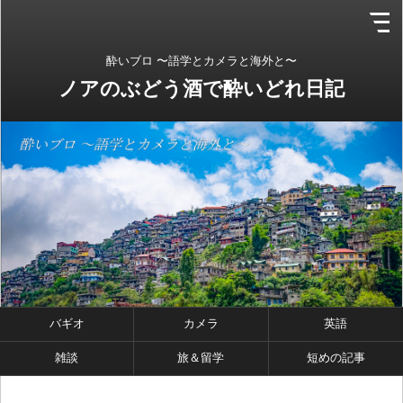
酔いブロ 〜語学とカメラと海外と〜
ノアのぶどう酒で酔いどれ日記
バギオ
カメラ
英語
雑談
旅＆留学
短めの記事